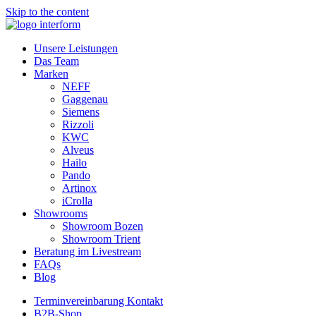
Skip to the content
Unsere Leistungen
Das Team
Marken
NEFF
Gaggenau
Siemens
Rizzoli
KWC
Alveus
Hailo
Pando
Artinox
iCrolla
Showrooms
Showroom Bozen
Showroom Trient
Beratung im Livestream
FAQs
Blog
Terminvereinbarung Kontakt
B2B-Shop